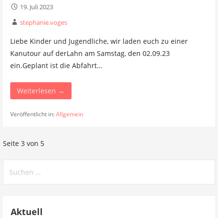
19. Juli 2023
stephanie.voges
Liebe Kinder und Jugendliche, wir laden euch zu einer
Kanutour auf derLahn am Samstag, den 02.09.23
ein.Geplant ist die Abfahrt…
Weiterlesen →
Veröffentlicht in:
Allgemein
Beitrag
Seite 3 von 5
Navigation
Suchen
nach:
Aktuell